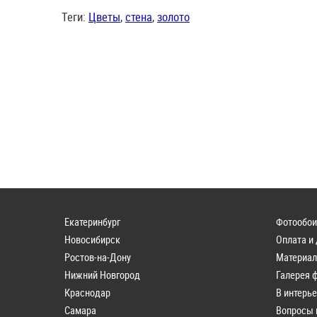
Теги:
Цветы
,
стена
,
золото
Екатеринбург
Фотообои
Новосибирск
Оплата и
Ростов-на-Дону
Материа
Нижний Новгород
Галерея 
Краснодар
В интерь
Самара
Вопросы 