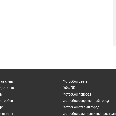
 на стену
Фотообои цветы
 доставка
Обои 3D
лы
Фотообои природа
фотообев
Фотообои современный город
ере
Фотообои старый город
и ответы
Фотообои расширяющие простран